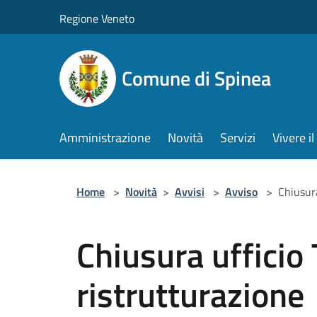
Salta al contenuto principale
Regione Veneto
Comune di Spinea
Amministrazione
Novità
Servizi
Vivere 
Home
>
Novità
>
Avvisi
>
Avviso
>
Chiusura
Chiusura ufficio T
ristrutturazione