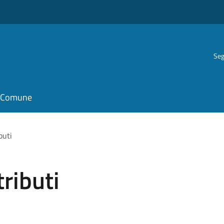
Seg
il Comune
buti
tributi