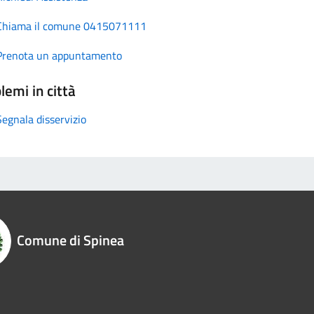
Chiama il comune 0415071111
Prenota un appuntamento
lemi in città
Segnala disservizio
Comune di Spinea