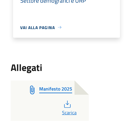
Settore demografici e URP
VAI ALLA PAGINA
Allegati
Manifesto 2025
PDF
Scarica