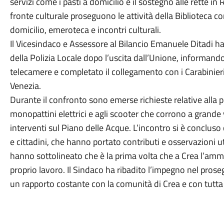
servizi come i pasti a domicilio e il sostegno alle rette 
fronte culturale proseguono le attività della Biblioteca con
domicilio, emeroteca e incontri culturali.
Il Vicesindaco e Assessore al Bilancio Emanuele Ditadi ha 
della Polizia Locale dopo l’uscita dall’Unione, informando
telecamere e completato il collegamento con i Carabinie
Venezia.
Durante il confronto sono emerse richieste relative alla p
monopattini elettrici e agli scooter che corrono a grande ve
interventi sul Piano delle Acque. L’incontro si è conclu
e cittadini, che hanno portato contributi e osservazioni uti
hanno sottolineato che è la prima volta che a Crea l’amm
proprio lavoro. Il Sindaco ha ribadito l’impegno nel proseg
un rapporto costante con la comunità di Crea e con tutta l