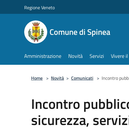
Salta al contenuto principale
Regione Veneto
Comune di Spinea
Amministrazione
Novità
Servizi
Vivere 
Home
>
Novità
>
Comunicati
>
Incontro pubbli
Incontro pubblico
sicurezza, servizi