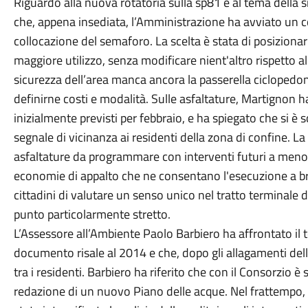
Riguardo alla nuova rotatoria sulla sp81 e al tema della 
che, appena insediata, l’Amministrazione ha avviato un c
collocazione del semaforo. La scelta è stata di posizionar
maggiore utilizzo, senza modificare nient'altro rispetto a
sicurezza dell’area manca ancora la passerella ciclopedo
definirne costi e modalità. Sulle asfaltature, Martignon ha
inizialmente previsti per febbraio, e ha spiegato che si è s
segnale di vicinanza ai residenti della zona di confine. La 
asfaltature da programmare con interventi futuri a meno c
economie di appalto che ne consentano l'esecuzione a brev
cittadini di valutare un senso unico nel tratto terminale de
punto particolarmente stretto.
L’Assessore all’Ambiente Paolo Barbiero ha affrontato il 
documento risale al 2014 e che, dopo gli allagamenti de
tra i residenti. Barbiero ha riferito che con il Consorzio è 
redazione di un nuovo Piano delle acque. Nel frattempo, 