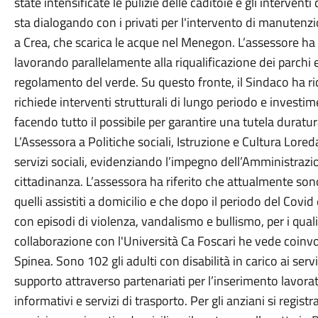
state intensificate le pulizie delle caditoie e gli interventi
sta dialogando con i privati per l'intervento di manutenzi
a Crea, che scarica le acque nel Menegon. L’assessore ha
lavorando parallelamente alla riqualificazione dei parchi 
regolamento del verde. Su questo fronte, il Sindaco ha ri
richiede interventi strutturali di lungo periodo e investi
facendo tutto il possibile per garantire una tutela duratura
L’Assessora a Politiche sociali, Istruzione e Cultura Lored
servizi sociali, evidenziando l’impegno dell’Amministrazio
cittadinanza. L’assessora ha riferito che attualmente sono
quelli assistiti a domicilio e che dopo il periodo del Covi
con episodi di violenza, vandalismo e bullismo, per i qual
collaborazione con l'Università Ca Foscari he vede coinvol
Spinea. Sono 102 gli adulti con disabilità in carico ai serv
supporto attraverso partenariati per l’inserimento lavor
informativi e servizi di trasporto. Per gli anziani si regist