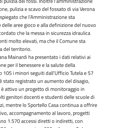
 di pulizia dei fossi. Inoltre l’amministrazione
one, pulizia e scavo del fossato di via Verona
 spiegato che l’Amministrazione sta
e delle aree gioco e alla definizione del nuovo
cordato che la messa in sicurezza idraulica
menti molto elevati, ma che il Comune sta
 del territorio.
ana Mainardi ha presentato i dati relativi ai
ne per il benessere e la salute della
 105 i minori seguiti dall’Ufficio Tutela e 57
d è stato registrato un aumento del disagio,
i è attivo un progetto di monitoraggio in
ti genitori docenti e studenti delle scuole di
izi, mentre lo Sportello Casa continua a offrire
ativo, accompagnamento al lavoro, progetti
rano 1.570 accessi diretti o indiretti, con