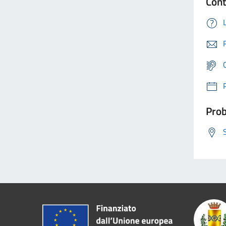
Cont
Prob