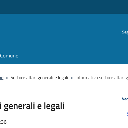
Seg
il Comune
ve
>
Settore affari generali e legali
>
Informativa settore affari g
Ved
 generali e legali
:36