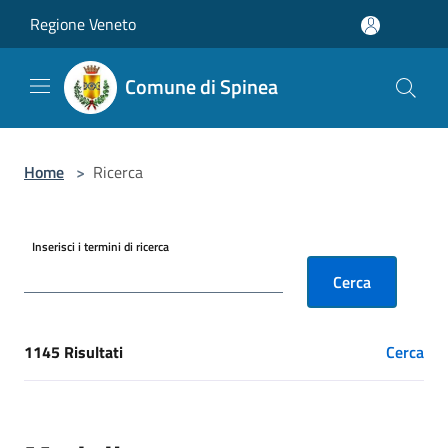
Salta al contenuto principale
Regione Veneto
Comune di Spinea
Home
>
Ricerca
Inserisci i termini di ricerca
Cerca
1145 Risultati
Cerca
[results] Risultati