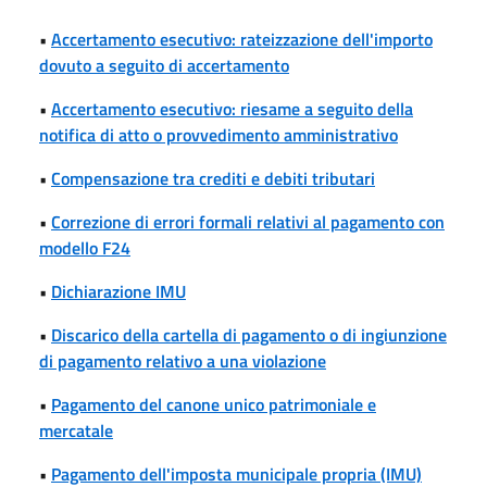
•
Accertamento esecutivo: rateizzazione dell'importo
dovuto a seguito di accertamento
•
Accertamento esecutivo: riesame a seguito della
notifica di atto o provvedimento amministrativo
•
Compensazione tra crediti e debiti tributari
•
Correzione di errori formali relativi al pagamento con
modello F24
•
Dichiarazione IMU
•
Discarico della cartella di pagamento o di ingiunzione
di pagamento relativo a una violazione
•
Pagamento del canone unico patrimoniale e
mercatale
•
Pagamento dell'imposta municipale propria (IMU)