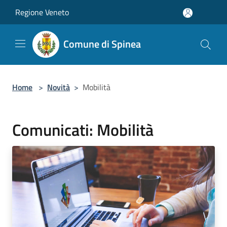
Salta al contenuto principale
Regione Veneto
Comune di Spinea
Home
>
Novità
>
Mobilità
Comunicati: Mobilità