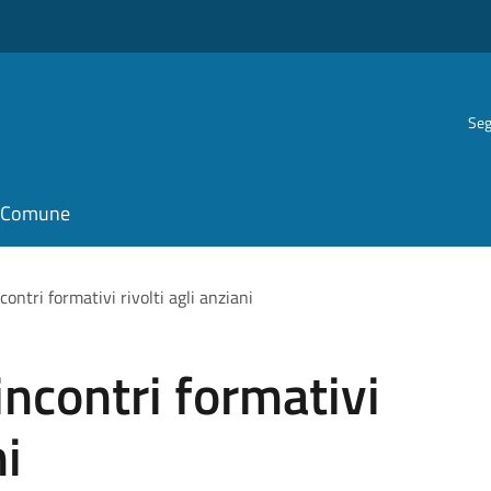
Seg
il Comune
contri formativi rivolti agli anziani
incontri formativi
ni