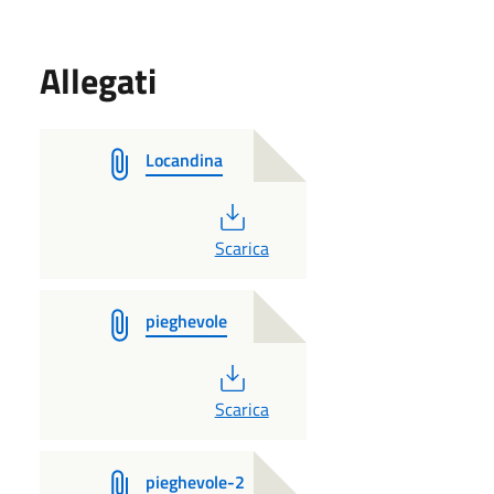
Allegati
Locandina
PDF
Scarica
pieghevole
PDF
Scarica
pieghevole-2