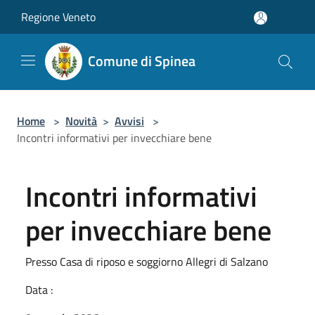
Salta al contenuto principale
Regione Veneto
Comune di Spinea
Home
>
Novità
>
Avvisi
>
Incontri informativi per invecchiare bene
Incontri informativi
per invecchiare bene
Presso Casa di riposo e soggiorno Allegri di Salzano
Data :