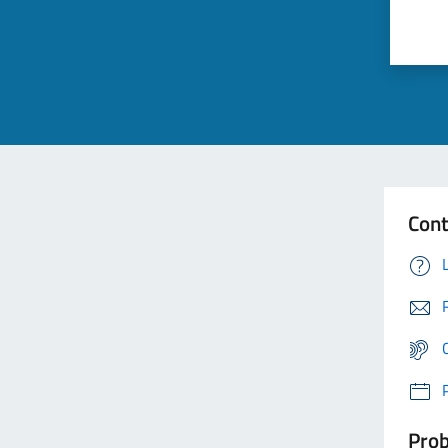
Cont
Prob