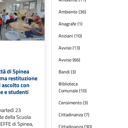
Ambiente (36)
Anagrafe (1)
Anziani (10)
Avviso (13)
Avviso (66)
ttà di Spinea
Bandi (3)
ima restituzione
Biblioteca
i ascolto con
Comunale (10)
ie e studenti
Censimento (3)
 martedì 23
Cittadinanza (7)
de della Scuola
IEFFE di Spinea,
Cittadinanza (30)