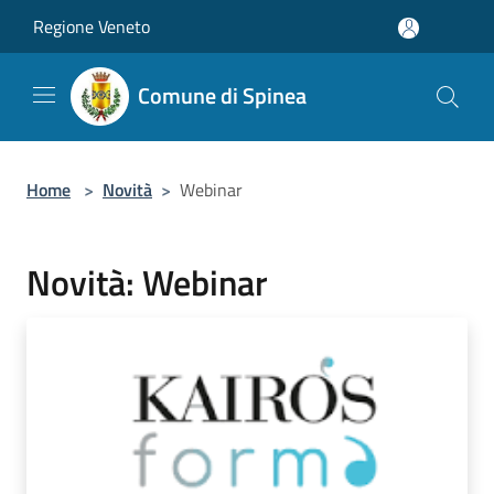
Salta al contenuto principale
Regione Veneto
Comune di Spinea
Home
>
Novità
>
Webinar
Novità: Webinar