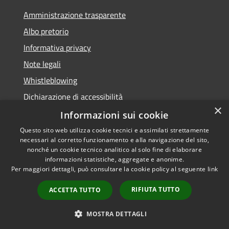
Amministrazione trasparente
Albo pretorio
Informativa privacy
Note legali
Whistleblowing
Dichiarazione di accessibilità
×
Obiettivi di accessibilità
Informazioni sui cookie
Questo sito web utilizza cookie tecnici e assimilati strettamente
necessari al corretto funzionamento e alla navigazione del sito,
nonché un cookie tecnico analitico al solo fine di elaborare
informazioni statistiche, aggregate e anonime.
RSS
Copyright © 2026 • Comune di
Per maggiori dettagli, può consultare la cookie policy al seguente
link
Accessibilità
Spinea • Powered by
Privacy
Municipium
Accesso
•
RIFIUTA TUTTO
ACCETTA TUTTO
Cookie
redazione
Mappa del sito
MOSTRA DETTAGLI