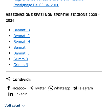
Rossignago Del CC 34-2000
ASSEGNAZIONE SPAZI NON SPORTIVI STAGIONE 2023 -
2024
Bennati B
Bennati C
Bennati H
Bennati I
Bennati L
Grimm D
Grimm N
Condividi:
Facebook
Twitter
Whatsapp
Telegram
LinkedIn
Vedi azioni